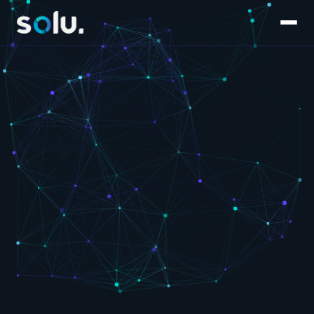
Inicio
Servicios
E-commerce
Súmate al equipo
Customer Experience
Blog
Salesforce
Contáctanos
Marketplaces
Marketing & Performance
Software & IA