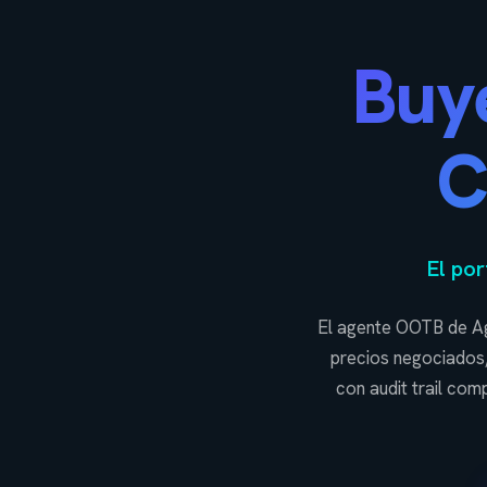
Buy
C
El po
El agente OOTB de Ag
precios negociados,
con audit trail co