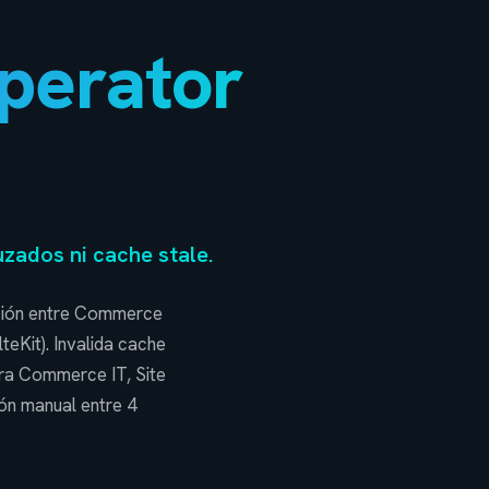
perator
zados ni cache stale.
ción entre Commerce
teKit). Invalida cache
ara Commerce IT, Site
ón manual entre 4