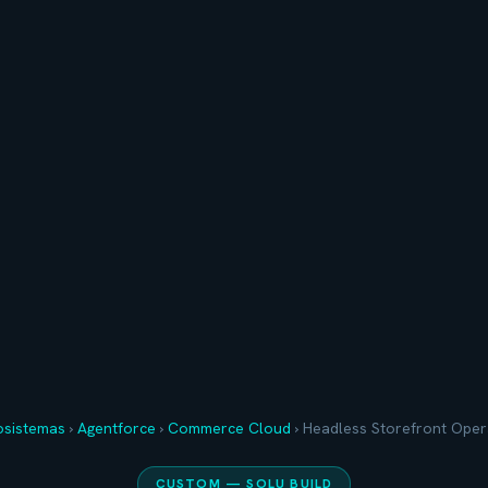
osistemas
›
Agentforce
›
Commerce Cloud
›
Headless Storefront Oper
CUSTOM — SOLU BUILD