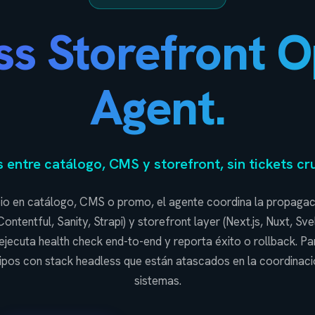
ss Storefront O
Agent.
entre catálogo, CMS y storefront, sin tickets cru
io en catálogo, CMS o promo, el agente coordina la propaga
tentful, Sanity, Strapi) y storefront layer (Next.js, Nuxt, Svel
jecuta health check end-to-end y reporta éxito o rollback. P
ipos con stack headless que están atascados en la coordinaci
sistemas.