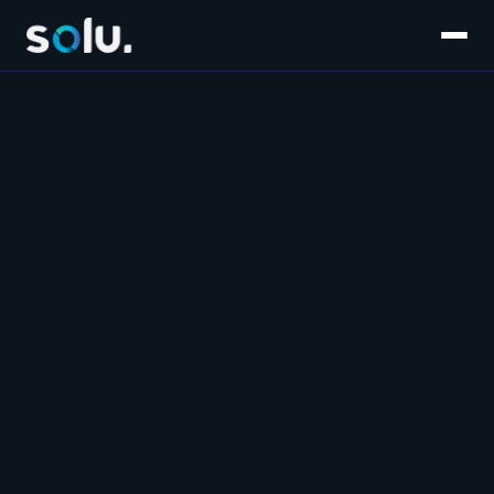
Inicio
Servicios
E-commerce
Súmate al equipo
Customer Experience
Blog
Salesforce
Contáctanos
Marketplaces
Marketing & Performance
Software & IA