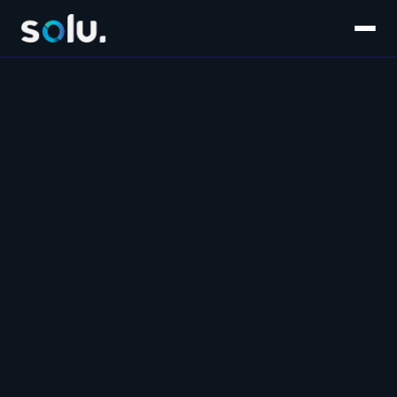
Inicio
Servicios
E-commerce
Súmate al equipo
Customer Experience
Blog
Salesforce
Contáctanos
Marketplaces
Marketing & Performance
Software & IA