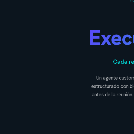
H
Execu
Cada re
Un agente custom 
estructurado con bio
antes de la reunió