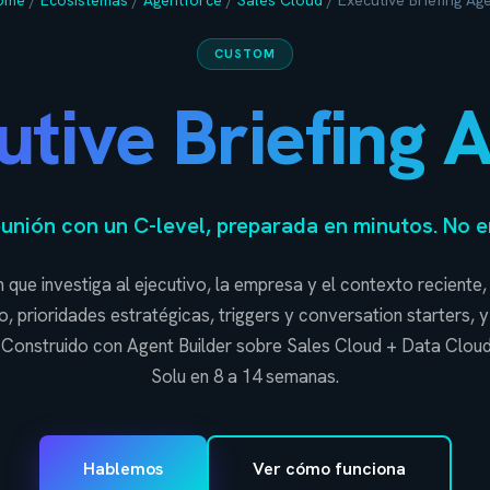
ome
/
Ecosistemas
/
Agentforce
/
Sales Cloud
/
Executive Briefing Ag
CUSTOM
tive Briefing 
unión con un C-level, preparada en minutos. No e
que investiga al ejecutivo, la empresa y el contexto reciente, 
, prioridades estratégicas, triggers y conversation starters, 
n. Construido con Agent Builder sobre Sales Cloud + Data Clou
Solu en 8 a 14 semanas.
Hablemos
Ver cómo funciona