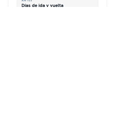
ANTES
Días de ida y vuelta
Cada cotización rebota varias veces con el
área técnica antes de llegar al cliente.
→
DESPUÉS
Cotización exprés
El perfil completo y el match están listos
sin viajes adicionales entre áreas.
Churn temprano
ANTES