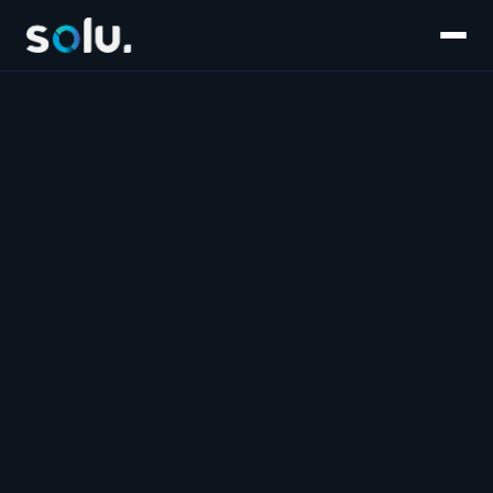
Inicio
Servicios
E-commerce
Súmate al equipo
Customer Experience
Blog
Salesforce
Contáctanos
Marketplaces
Marketing & Performance
Software & IA