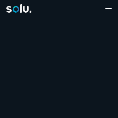
Inicio
Servicios
E-commerce
Súmate al equipo
Customer Experience
Blog
Salesforce
Contáctanos
Marketplaces
Marketing & Performance
Software & IA