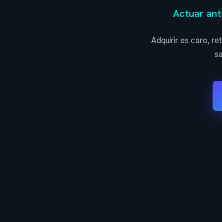
Actuar ante
Adquirir es caro, re
sa