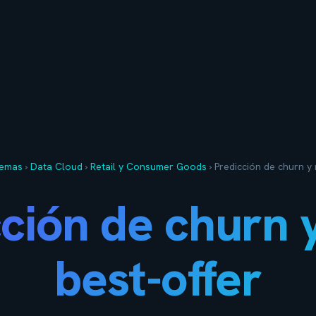
temas
›
Data Cloud
›
Retail y Consumer Goods
›
Predicción de churn y 
ción de churn 
best-offer