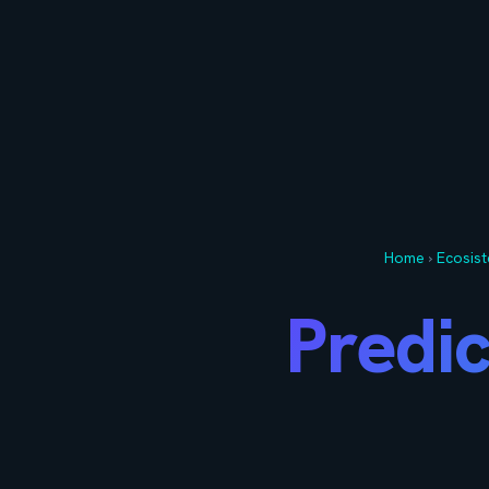
Home
›
Ecosis
Predic