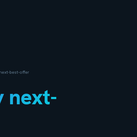
next-best-offer
y next-