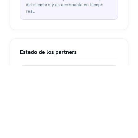
del miembro y es accionable en tiempo
real.
Estado de los partners
ANTES
Islas separadas
Cada partner operaba como una isla con
su propia data y su propio reporting.
→
DESPUÉS
Ecosistema activable