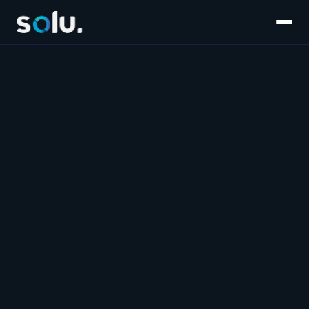
Inicio
Servicios
E-commerce
Súmate al equipo
Customer Experience
Blog
Salesforce
Contáctanos
Marketplaces
Marketing & Performance
Software & IA