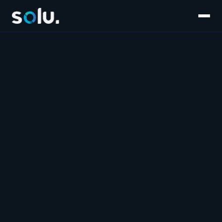
Inicio
Servicios
E-commerce
Súmate al equipo
Customer Experience
Blog
Salesforce
Contáctanos
Marketplaces
Marketing & Performance
Software & IA