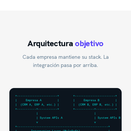
Arquitectura
objetivo
Cada empresa mantiene su stack. La
integración pasa por arriba.
+-----------------------+        +-----------------------+

|     Empresa A         |        |     Empresa B         |

|  (CRM A, ERP A, etc.) |        |  (CRM B, ERP B, etc.) |

+-----------+-----------+        +-----------+-----------+

            |                                |

            | System APIs A                  | System APIs B

            v                                v

+----------------------------------------------------+
