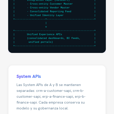
|        Integration Layer (MuleSoft)                |

|        - Cross-entity Customer Master              |

|        - Cross-entity Vendor Master                |

|        - Consolidated Reporting Feed               |

|        - Unified Identity Layer                    |

+--------------------+-------------------------------+

                     |

                     v

+----------------------------------------------------+

|        Unified Experience APIs                     |

|        (consolidated dashboards, BI feeds,         |

|         unified portals)                           |

+----------------------------------------------------+
System APIs
Las System APIs de A y B se mantienen
separadas: crm-a-customer-sapi, crm-b-
customer-sapi, erp-a-finance-sapi, erp-b-
finance-sapi. Cada empresa conserva su
modelo y su gobernanza local.