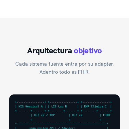
Arquitectura
objetivo
Cada sistema fuente entra por su adapter.
Adentro todo es FHIR.
+----------------+ +----------------+ +----------------+

| HIS Hospital A | | LIS Lab B      | | EMR Clínica C  |

+--------+-------+ +--------+-------+ +--------+-------+

         | HL7 v2 / TCP        | HL7 v2          | FHIR

         v                     v                 v

+----------------------------------------------------+

|       Capa System APIs / Adapters                  |
