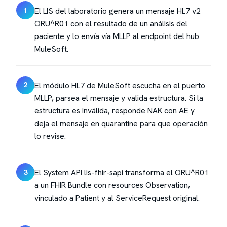
El LIS del laboratorio genera un mensaje HL7 v2
1
ORU^R01 con el resultado de un análisis del
paciente y lo envía vía MLLP al endpoint del hub
MuleSoft.
El módulo HL7 de MuleSoft escucha en el puerto
2
MLLP, parsea el mensaje y valida estructura. Si la
estructura es inválida, responde NAK con AE y
deja el mensaje en quarantine para que operación
lo revise.
El System API lis-fhir-sapi transforma el ORU^R01
3
a un FHIR Bundle con resources Observation,
vinculado a Patient y al ServiceRequest original.