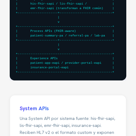
|       his-fhir-sapi / lis-fhir-sapi /              |

|       emr-fhir-sapi (transforman a FHIR común)     |

+----------------------+-----------------------------+

                       |

                       v

+----------------------------------------------------+

|       Process APIs (FHIR-aware)                    |

|       patient-summary-pa / referral-pa / lab-pa    |

+----------------------+-----------------------------+

                       |

                       v

+----------------------------------------------------+

|       Experience APIs                              |

|       patient-app-eapi / provider-portal-eapi      |

|       insurance-portal-eapi                        |

+----------------------------------------------------+
System APIs
Una System API por sistema fuente: his-fhir-sapi,
lis-fhir-sapi, emr-fhir-sapi, insurance-sapi.
Reciben HL7 v2 o el formato custom y exponen