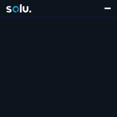
Inicio
Servicios
E-commerce
Súmate al equipo
Customer Experience
Blog
Salesforce
Contáctanos
Marketplaces
Marketing & Performance
Software & IA