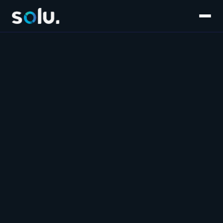
Inicio
Servicios
E-commerce
Súmate al equipo
Customer Experience
Blog
Salesforce
Contáctanos
Marketplaces
Marketing & Performance
Software & IA