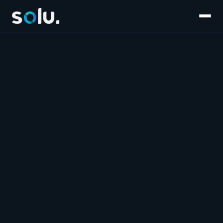
Inicio
Servicios
E-commerce
Súmate al equipo
Customer Experience
Blog
Salesforce
Contáctanos
Marketplaces
Marketing & Performance
Software & IA