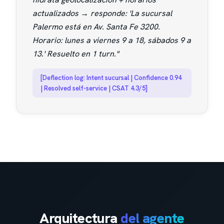
actualizados → responde: 'La sucursal
Palermo está en Av. Santa Fe 3200.
Horario: lunes a viernes 9 a 18, sábados 9 a
13.' Resuelto en 1 turn."
[Deflection log: Intent sucursal | Confidence 0.94
| Resolved self-service | CSAT 4.3/5]
Arquitectura
del agente