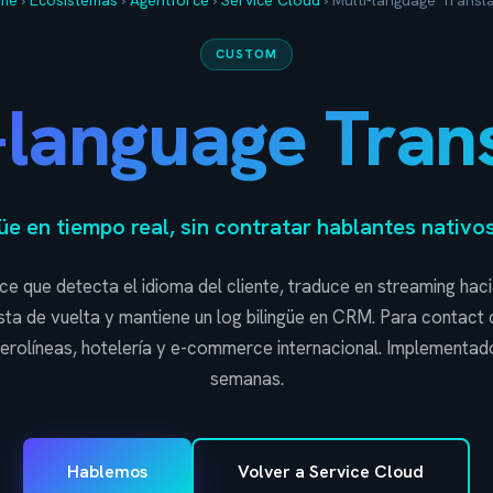
me
›
Ecosistemas
›
Agentforce
›
Service Cloud
›
Multi-language Transl
CUSTOM
-language Trans
üe en tiempo real, sin contratar hablantes nativo
e que detecta el idioma del cliente, traduce en streaming hac
sta de vuelta y mantiene un log bilingüe en CRM. Para contact 
erolíneas, hotelería y e-commerce internacional. Implementado
semanas.
Hablemos
Volver a Service Cloud