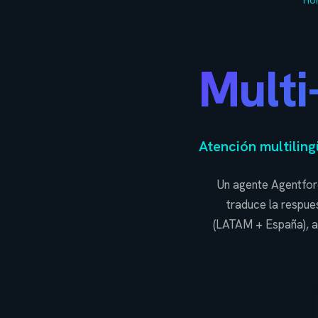
Ho
Multi
Atención multiling
Un agente Agentforc
traduce la respue
(LATAM + España), a