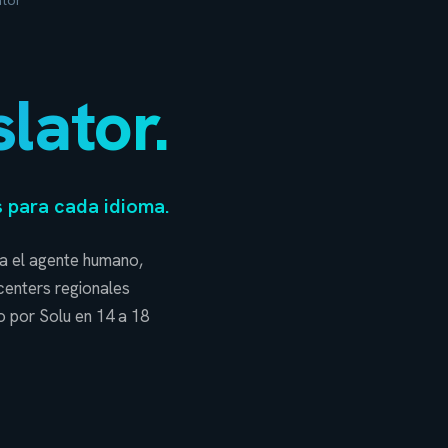
ator
lator.
s para cada idioma.
ia el agente humano,
centers regionales
 por Solu en 14 a 18