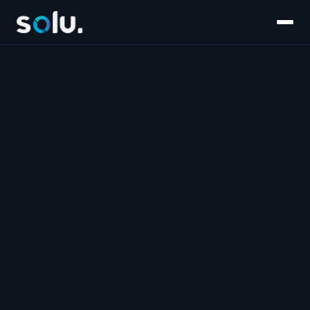
Inicio
Servicios
E-commerce
Súmate al equipo
Customer Experience
Blog
Salesforce
Contáctanos
Marketplaces
Marketing & Performance
Software & IA